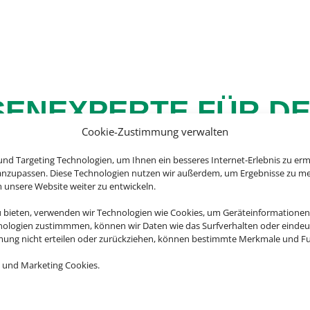
SENEXPERTE FÜR D
Cookie-Zustimmung verwalten
URLAUB
nd Targeting Technologien, um Ihnen ein besseres Internet-Erlebnis zu erm
 anzupassen. Diese Technologien nutzen wir außerdem, um Ergebnisse zu m
nsere Website weiter zu entwickeln.
u bieten, verwenden wir Technologien wie Cookies, um Geräteinformationen
nologien zustimmmen, können wir Daten wie das Surfverhalten oder eindeut
anada, die USA oder doch lieber Asien? Es gibt so viel 
mmung nicht erteilen oder zurückziehen, können bestimmte Merkmale und Fu
ren Rundreiseangebote erleben Sie Ihre Traumdestination
Vielfalt.
 und Marketing Cookies.