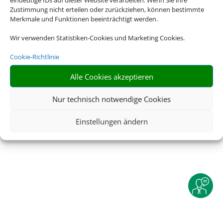
Zustimmung nicht erteilen oder zurückziehen, können bestimmte
Merkmale und Funktionen beeinträchtigt werden.
Rechtliche Informationen
Wir verwenden Statistiken-Cookies und Marketing Cookies.
Impressum
|
Datenschutzerklärung
|
Online Check-In
|
Cookie-Richtlinie
Service
|
AGB
|
Blacklisted Airlines
|
Barrierefreiheitserklärung
Alle Cookies akzeptieren
Nur technisch notwendige Cookies
Einstellungen ändern
©
2025 • Schmetterling